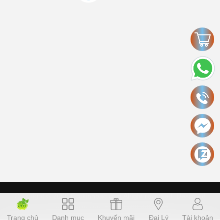
Copyright © 2006 Ecokinhbac.com Alright reversed. Designed
ecokinhbac.com
.
Cung cấp bởi Sapo
Trang chủ
Danh mục
Khuyến mãi
Đại Lý
Tài khoản