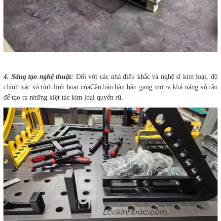
4. Sáng tạo nghệ thuật:
Đối với các nhà điêu khắc và nghệ sĩ kim loại, độ
chính xác và tính linh hoạt củaCần bán bàn hàn gang mở ra khả năng vô tận
để tạo ra những kiệt tác kim loại quyến rũ.