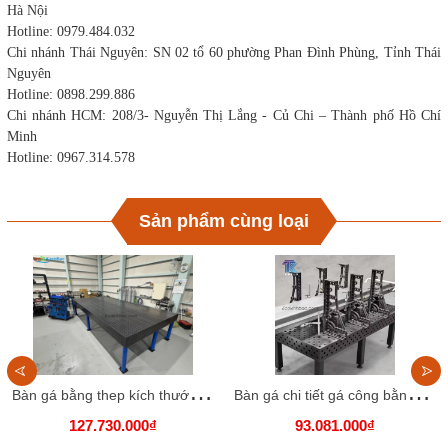
Hà Nội
Hotline: 0979.484.032
Chi nhánh Thái Nguyên: SN 02 tổ 60 phường Phan Đình Phùng, Tỉnh Thái
Nguyên
Hotline: 0898.299.886
Chi nhánh HCM: 208/3- Nguyễn Thị Lắng - Củ Chi – Thành phố Hồ Chí
Minh
Hotline: 0967.314.578
Sản phẩm cùng loại
B
àn gá bằng thep kích thước 2400x1200 lỗ D28
B
àn gá chi tiết gá công bằng gang, kích thước 2000x1500 lỗ D16
127.730.000₫
93.081.000₫