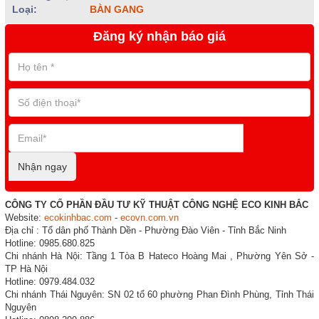
Loại:
BÀN GANG
Đăng ký nhận báo giá
Nhận ngay
CÔNG TY CỔ PHẦN ĐẦU TƯ KỸ THUẬT CÔNG NGHỆ ECO KINH BẮC
Website:
ecokinhbac.com
-
ecovn.com.vn
Địa chỉ : Tổ dân phố Thành Dền - Phường Đào Viên - Tỉnh Bắc Ninh
Hotline: 0985.680.825
Chi nhánh Hà Nội: Tầng 1 Tòa B Hateco Hoàng Mai , Phường Yên Sở -
TP Hà Nội
Hotline: 0979.484.032
Chi nhánh Thái Nguyên: SN 02 tổ 60 phường Phan Đình Phùng, Tỉnh Thái
Nguyên