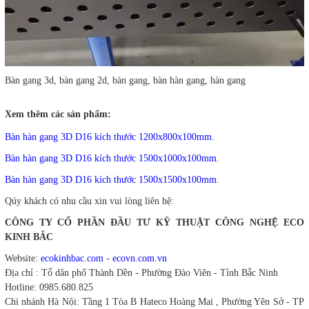
Bàn gang 3d, bàn gang 2d, bàn gang, bàn hàn gang, hàn gang
Xem thêm các sản phẩm:
Bàn hàn gang 3D D16 kích thước 1200x800x100mm.
Bàn hàn gang 3D D16 kích thước 1500x1000x100mm.
Bàn hàn gang 3D D16 kích thước 1500x1500x100mm.
Qúy khách có nhu cầu xin vui lòng liên hệ:
CÔNG TY CỔ PHẦN ĐẦU TƯ KỸ THUẬT CÔNG NGHỆ ECO
KINH BẮC
Website:
ecokinhbac.com
-
ecovn.com.vn
Địa chỉ : Tổ dân phố Thành Dền - Phường Đào Viên - Tỉnh Bắc Ninh
Hotline: 0985.680.825
Chi nhánh Hà Nội: Tầng 1 Tòa B Hateco Hoàng Mai , Phường Yên Sở - TP