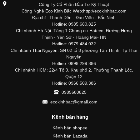
Công Ty Cổ Phần Đầu Tư Kỹ Thuật
Công Nghệ Eco Kinh Bắc Web:http://ecokinhbac.com
Địa chỉ : Thành Dền - Đào Viên - Bắc Ninh
Hotline: 0985.680.825
Chi nhánh Hà Nội: Tầng 1 Chung cư Hateco, Đường Hưng
Thịnh - Yên Sở - Hoàng Mai- HN
Hotline: 0979.484.032
Chi nhánh Thái Nguyên: SN 02 tổ 8 phường Tân Thịnh, Tp Thái
Nguyên
Hotline: 0898.299.886
Chi nhánh HCM: 22/4 Tổ 9, Khu phố 2, Phường Thạnh Lộc,
Quận 12
Hotline: 0966.509.386
0985680825
ecokinhbac@gmail.com
Kênh bán hàng
Kênh bán shopee
Kênh bán Lazada