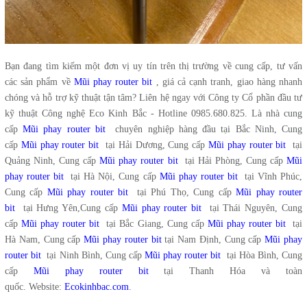
Bạn đang tìm kiếm một đơn vị uy tín trên thị trường về cung cấp, tư vấn
các sản phẩm về
Mũi phay router bit
, giá cả cạnh tranh, giao hàng nhanh
chóng và hỗ trợ kỹ thuật tận tâm? Liên hệ ngay với Công ty Cổ phần đầu tư
kỹ thuật Công nghệ Eco Kinh Bắc - Hotline 0985.680.825. Là nhà cung
cấp
Mũi phay router bit
chuyên nghiệp hàng đầu tại Bắc Ninh, Cung
cấp
Mũi phay router bit
tại Hải Dương, Cung cấp
Mũi phay router bit
tại
Quảng Ninh, Cung cấp
Mũi phay router bit
tại Hải Phòng, Cung cấp
Mũi
phay router bit
tại Hà Nội, Cung cấp
Mũi phay router bit
tại Vĩnh Phúc,
Cung cấp
Mũi phay router bit
tại Phú Thọ, Cung cấp
Mũi phay router
bit
tại Hưng Yên,Cung cấp
Mũi phay router bit
tại Thái Nguyên, Cung
cấp
Mũi phay router bit
tại Bắc Giang, Cung cấp
Mũi phay router bit
tại
Hà Nam, Cung cấp
Mũi phay router bit
tại Nam Định, Cung cấp
Mũi phay
router bit
tại Ninh Bình, Cung cấp
Mũi phay router bit
tại Hòa Bình, Cung
cấp
Mũi phay router bit
tại Thanh Hóa và toàn
quốc. Website:
Ecokinhbac.com
.