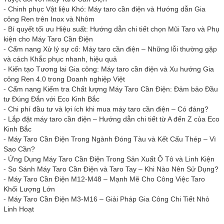
-
Chinh phục Vật liệu Khó: Máy taro cần điện và Hướng dẫn Gia
công Ren trên Inox và Nhôm
-
Bí quyết tối ưu Hiệu suất: Hướng dẫn chi tiết chọn Mũi Taro và Phụ
kiện cho Máy Taro Cần Điện
-
Cẩm nang Xử lý sự cố: Máy taro cần điện – Những lỗi thường gặp
và cách Khắc phục nhanh, hiệu quả
-
Kiến tạo Tương lai Gia công: Máy taro cần điện và Xu hướng Gia
công Ren 4.0 trong Doanh nghiệp Việt
-
Cẩm nang Kiểm tra Chất lượng Máy Taro Cần Điện: Đảm bảo Đầu
tư Đúng Đắn với Eco Kinh Bắc
-
Chi phí đầu tư và lợi ích khi mua máy taro cần điện – Có đáng?
-
Lắp đặt máy taro cần điện – Hướng dẫn chi tiết từ A đến Z của Eco
Kinh Bắc
-
Máy Taro Cần Điện Trong Ngành Đóng Tàu và Kết Cấu Thép – Vì
Sao Cần?
-
Ứng Dụng Máy Taro Cần Điện Trong Sản Xuất Ô Tô và Linh Kiện
-
So Sánh Máy Taro Cần Điện và Taro Tay – Khi Nào Nên Sử Dụng?
-
Máy Taro Cần Điện M12-M48 – Mạnh Mẽ Cho Công Việc Taro
Khối Lượng Lớn
-
Máy Taro Cần Điện M3-M16 – Giải Pháp Gia Công Chi Tiết Nhỏ
Linh Hoạt