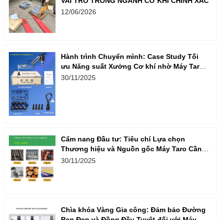
VAI TRÒ TRONG NGÀNH CƠ KHÍ CHÍNH XÁC
12/06/2026
Hành trình Chuyển mình: Case Study Tối
ưu Năng suất Xưởng Cơ khí nhờ Máy Taro
Cần Điện
30/11/2025
Cẩm nang Đầu tư: Tiêu chí Lựa chọn
Thương hiệu và Nguồn gốc Máy Taro Cần
Điện Nhập khẩu
30/11/2025
Chìa khóa Vàng Gia công: Đảm bảo Đường
Ren Đẹp và Đồng Đều Tuyệt đối với Máy