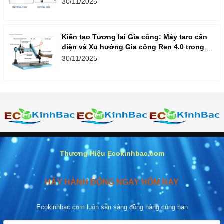
30/11/2025
Kiến tạo Tương lai Gia công: Máy taro cần
điện và Xu hướng Gia công Ren 4.0 trong
Doanh nghiệp Việt
30/11/2025
Thương Hiệu Ecokinhbac.com
HÃY HÀNH ĐỘNG NGAY HÔM NAY
Ecokinhbac.com luôn sẵn sàng đồng hàng cùng bạn