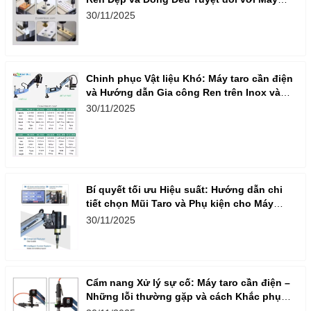
Taro Cần Điện
30/11/2025
Chinh phục Vật liệu Khó: Máy taro cần điện
và Hướng dẫn Gia công Ren trên Inox và
Nhôm
30/11/2025
Bí quyết tối ưu Hiệu suất: Hướng dẫn chi
tiết chọn Mũi Taro và Phụ kiện cho Máy
Taro Cần Điện
30/11/2025
Cẩm nang Xử lý sự cố: Máy taro cần điện –
Những lỗi thường gặp và cách Khắc phục
nhanh, hiệu quả