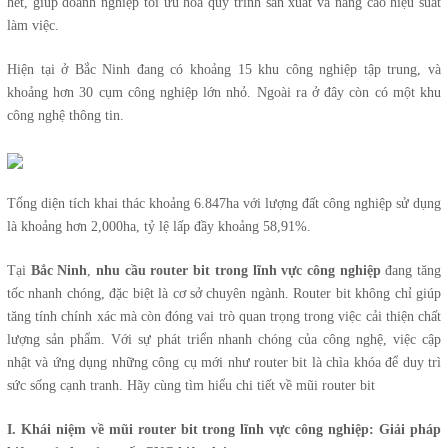
hết, giúp doanh nghiệp tối ưu hóa quy trình sản xuất và nâng cao hiệu suất
làm việc.
Hiện tại ở Bắc Ninh đang có khoảng 15 khu công nghiệp tập trung, và
khoảng hơn 30 cụm công nghiệp lớn nhỏ. Ngoài ra ở đây còn có một khu
công nghệ thông tin.
Tổng diện tích khai thác khoảng 6.847ha với lượng đất công nghiệp sử dụng
là khoảng hơn 2,000ha, tỷ lệ lấp đầy khoảng 58,91%.
Tại
Bắc Ninh
,
nhu cầu router bit trong lĩnh vực công nghiệp
đang tăng
tốc nhanh chóng, đặc biệt là cơ sở chuyên ngành. Router bit không chỉ giúp
tăng tính chính xác mà còn đóng vai trò quan trọng trong việc cải thiện chất
lượng sản phẩm. Với sự phát triển nhanh chóng của công nghệ, việc cập
nhật và ứng dụng những công cụ mới như router bit là chìa khóa để duy trì
sức sống cạnh tranh. Hãy cùng tìm hiểu chi tiết về mũi router bit
I. Khái niệm về mũi router bit trong lĩnh vực công nghiệp: Giải pháp