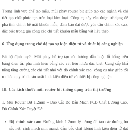
Trong lĩnh vực chế tạo mẫu, mũi phay router bit giúp tạo các ngành và chi
tiết tạp chất phức tạp trên loại kim loại. Công cụ này vẫn được sử dụng để
pha tinh chỉnh bề mặt khuôn mẫu, đảm bảo đạt được yêu cầu chính xác cao,
đặc biệt trong gia công các chi tiết khuôn mẫu bằng vật liệu thép.
6. Ứng dụng trong chế độ tạo sự kiện điện tử và thiết bị công nghiệp
Bit bộ định tuyến Mũi phay hỗ trợ tạo các hướng dẫn hoặc lỗ hổng trên
bảng điện tử, pha linh kiện bằng các vật liệu nhựa đặc biệt. Cung cấp khả
năng tăng cường các chi tiết nhỏ với độ chính xác cao, công cụ này giúp tối
ưu hóa quy trình sản xuất linh kiện điện tử và thiết bị công nghiệp.
III. Các kích thước mũi router bit thông dụng trên thị trường
1. Mũi Router Bit 1.2mm – Dao Cắt Bo Bản Mạch PCB Chất Lượng Cao,
Độ Chính Xác Tuyệt Đối
Độ chính xác cao:
Đường kính 1.2mm lý tưởng để tạo các đường bo
sắc nét, rãnh mạch mịn màng, đảm bảo chất lượng linh kiện điện tử đạt