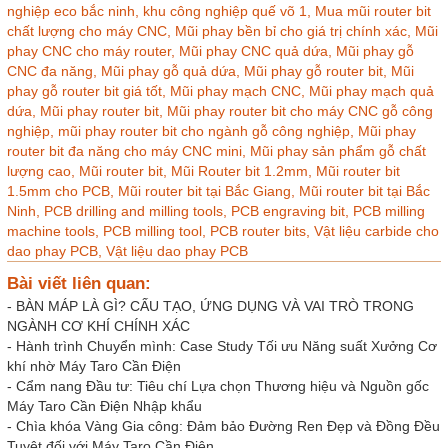
nghiệp eco bắc ninh,
khu công nghiệp quế võ 1,
Mua mũi router bit
chất lượng cho máy CNC,
Mũi phay bền bỉ cho giá trị chính xác,
Mũi
phay CNC cho máy router,
Mũi phay CNC quả dứa,
Mũi phay gỗ
CNC đa năng,
Mũi phay gỗ quả dứa,
Mũi phay gỗ router bit,
Mũi
phay gỗ router bit giá tốt,
Mũi phay mạch CNC,
Mũi phay mạch quả
dứa,
Mũi phay router bit,
Mũi phay router bit cho máy CNC gỗ công
nghiệp,
mũi phay router bit cho ngành gỗ công nghiệp,
Mũi phay
router bit đa năng cho máy CNC mini,
Mũi phay sản phẩm gỗ chất
lượng cao,
Mũi router bit,
Mũi Router bit 1.2mm,
Mũi router bit
1.5mm cho PCB,
Mũi router bit tại Bắc Giang,
Mũi router bit tại Bắc
Ninh,
PCB drilling and milling tools,
PCB engraving bit,
PCB milling
machine tools,
PCB milling tool,
PCB router bits,
Vật liệu carbide cho
dao phay PCB,
Vật liệu dao phay PCB
Bài viết liên quan:
-
BÀN MÁP LÀ GÌ? CẤU TẠO, ỨNG DỤNG VÀ VAI TRÒ TRONG
NGÀNH CƠ KHÍ CHÍNH XÁC
-
Hành trình Chuyển mình: Case Study Tối ưu Năng suất Xưởng Cơ
khí nhờ Máy Taro Cần Điện
-
Cẩm nang Đầu tư: Tiêu chí Lựa chọn Thương hiệu và Nguồn gốc
Máy Taro Cần Điện Nhập khẩu
-
Chìa khóa Vàng Gia công: Đảm bảo Đường Ren Đẹp và Đồng Đều
Tuyệt đối với Máy Taro Cần Điện