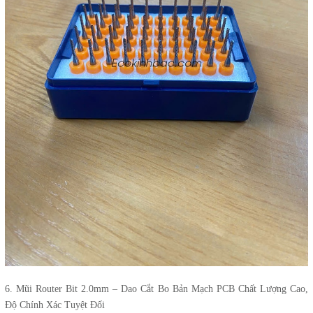
6. Mũi Router Bit 2.0mm – Dao Cắt Bo Bản Mạch PCB Chất Lượng Cao,
Độ Chính Xác Tuyệt Đối