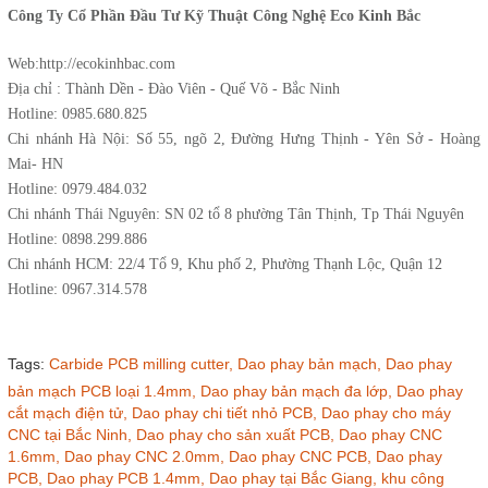
Công Ty Cổ Phần Đầu Tư Kỹ Thuật Công Nghệ Eco Kinh Bắc
Web:http://ecokinhbac.com
Địa chỉ : Thành Dền - Đào Viên - Quế Võ - Bắc Ninh
Hotline: 0985.680.825
Chi nhánh Hà Nội: Số 55, ngõ 2, Đường Hưng Thịnh - Yên Sở - Hoàng
Mai- HN
Hotline: 0979.484.032
Chi nhánh Thái Nguyên: SN 02 tổ 8 phường Tân Thịnh, Tp Thái Nguyên
Hotline: 0898.299.886
Chi nhánh HCM: 22/4 Tổ 9, Khu phố 2, Phường Thạnh Lộc, Quận 12
Hotline: 0967.314.578
Tags:
Carbide PCB milling cutter,
Dao phay bản mạch,
Dao phay
bản mạch PCB loại 1.4mm,
Dao phay bản mạch đa lớp,
Dao phay
cắt mạch điện tử,
Dao phay chi tiết nhỏ PCB,
Dao phay cho máy
CNC tại Bắc Ninh,
Dao phay cho sản xuất PCB,
Dao phay CNC
1.6mm,
Dao phay CNC 2.0mm,
Dao phay CNC PCB,
Dao phay
PCB,
Dao phay PCB 1.4mm,
Dao phay tại Bắc Giang,
khu công