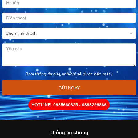
(Mọi thông tin của anh/chị sẽ được bảo mật )
GỬI NGAY
HOTLINE: 0985680825 - 0898299886
Thông tin chung