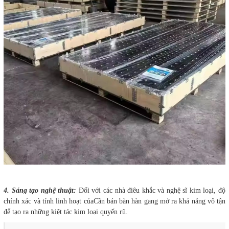
4. Sáng tạo nghệ thuật:
Đối với các nhà điêu khắc và nghệ sĩ kim loại, độ
chính xác và tính linh hoạt củaCần bán bàn hàn gang mở ra khả năng vô tận
để tạo ra những kiệt tác kim loại quyến rũ.