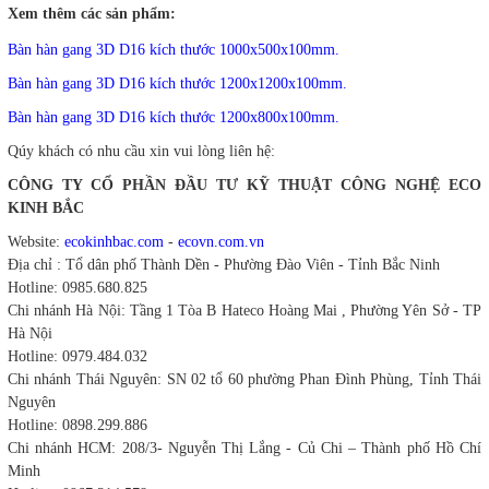
Xem thêm các sản phẩm:
Bàn hàn gang 3D D16 kích thước 1000x500x100mm.
Bàn hàn gang 3D D16 kích thước 1200x1200x100mm.
Bàn hàn gang 3D D16 kích thước 1200x800x100mm.
Qúy khách có nhu cầu xin vui lòng liên hệ:
CÔNG TY CỔ PHẦN ĐẦU TƯ KỸ THUẬT CÔNG NGHỆ ECO
KINH BẮC
Website:
ecokinhbac.com
-
ecovn.com.vn
Địa chỉ : Tổ dân phố Thành Dền - Phường Đào Viên - Tỉnh Bắc Ninh
Hotline: 0985.680.825
Chi nhánh Hà Nội: Tầng 1 Tòa B Hateco Hoàng Mai , Phường Yên Sở - TP
Hà Nội
Hotline: 0979.484.032
Chi nhánh Thái Nguyên: SN 02 tổ 60 phường Phan Đình Phùng, Tỉnh Thái
Nguyên
Hotline: 0898.299.886
Chi nhánh HCM: 208/3- Nguyễn Thị Lắng - Củ Chi – Thành phố Hồ Chí
Minh