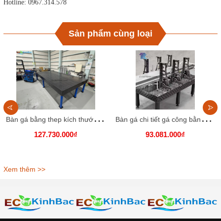
Hotline: 0967.314.578
Sản phẩm cùng loại
B
àn gá bằng thep kích thước 2400x1200 lỗ D28
B
àn gá chi tiết gá công bằng gang, kích thước 2000x1500 lỗ D16
127.730.000₫
93.081.000₫
Xem thêm >>