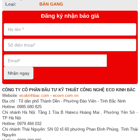
Loại:
BÀN GANG
Đăng ký nhận báo giá
Nhận ngay
CÔNG TY CỔ PHẦN ĐẦU TƯ KỸ THUẬT CÔNG NGHỆ ECO KINH BẮC
Website:
ecokinhbac.com
-
ecovn.com.vn
Địa chỉ : Tổ dân phố Thành Dền - Phường Đào Viên - Tỉnh Bắc Ninh
Hotline: 0985.680.825
Chi nhánh Hà Nội: Tầng 1 Tòa B Hateco Hoàng Mai , Phường Yên Sở -
TP Hà Nội
Hotline: 0979.484.032
Chi nhánh Thái Nguyên: SN 02 tổ 60 phường Phan Đình Phùng, Tỉnh Thái
Nguyên